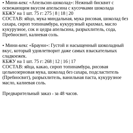
• Мини-кекс «Апельсин-шоколад»: Нежный бисквит с
освежающим вкусом апельсина с кусочками шоколада
КБЖУ на 1 шт. 75 г: 275 | 8 | 18 | 20
СОСТАВ: яйцо, мука миндальная, мука рисовая, шоколад без
сахара, сироп топинамбура, кукурузный крахмал, масло
кукурузное, сок и цедра апельсина, разрыхлитель, сода,
Пребиосвит, калиевая соль.
• Мини-кекс «Брауни»: Густой и насыщенный шоколадный
вкус, который удовлетворит даже самых взыскательных
сладкоежек.
КБЖУ на 1 шт. 75 г: 268 | 12 | 16 | 17
СОСТАВ: яйца, какао, сироп топинамбура, рисовая
цельнозерновая мука, шоколад без сахара, подсластитель
(Пребиосвит), разрыхлитель, ванильная паста, кукурузное
масло, калиевая соль.
Предварительный заказ - за 48 часов.