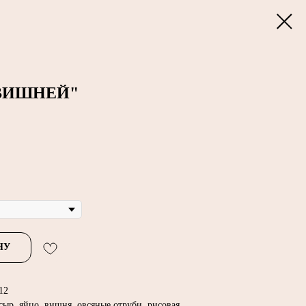
 ВИШНЕЙ"
НУ
 12
ыр, яйцо, вишня, овсяные отруби, рисовая