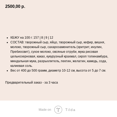
2500,00
р.
В КОРЗИНУ
КБЖУ на 100 г: 157 | 8 | 9 | 12
СОСТАВ: творожный сыр, яйцо, творожный сыр, кефир, вишня,
молоко, творожный сыр, сахарозаменитель (эритрит, инулин,
Пребиосвит), сухое молоко, овсяные отруби, мука рисовая
цельнозерновая, какао, кукурузный крахмал, сироп топинамбура,
миндальная мука, разрыхлитель, пектин, желатин, камедь, сода,
калиевая соль.
Вес от 400 до 500 грамм, диаметр 10-12 см, высота от 5 до 7 см.
Предварительный заказ - за 3 часа
Tilda
Made on